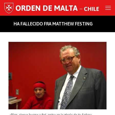
HA FALLECIDO FRA MATTHEW FESTING
«Bien, siervo bueno y fiel, entra en la gloria de tu Señor».