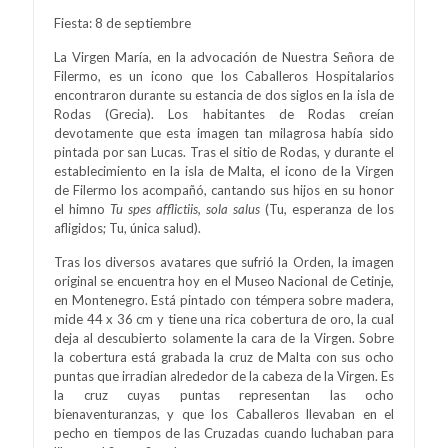
Fiesta: 8 de septiembre
La Virgen María, en la advocación de Nuestra Señora de
Filermo, es un icono que los Caballeros Hospitalarios
encontraron durante su estancia de dos siglos en la isla de
Rodas (Grecia). Los habitantes de Rodas creían
devotamente que esta imagen tan milagrosa había sido
pintada por san Lucas. Tras el sitio de Rodas, y durante el
establecimiento en la isla de Malta, el icono de la Virgen
de Filermo los acompañó, cantando sus hijos en su honor
el himno
Tu spes afflictiis, sola salus
(Tu, esperanza de los
afligidos; Tu, única salud).
Tras los diversos avatares que sufrió la Orden, la imagen
original se encuentra hoy en el Museo Nacional de Cetinje,
en Montenegro. Está pintado con témpera sobre madera,
mide 44 x 36 cm y tiene una rica cobertura de oro, la cual
deja al descubierto solamente la cara de la Virgen. Sobre
la cobertura está grabada la cruz de Malta con sus ocho
puntas que irradian alrededor de la cabeza de la Virgen. Es
la cruz cuyas puntas representan las ocho
bienaventuranzas, y que los Caballeros llevaban en el
pecho en tiempos de las Cruzadas cuando luchaban para