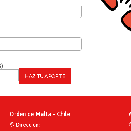
$)
HAZ TU APORTE
Orden de Malta – Chile
Dirección: